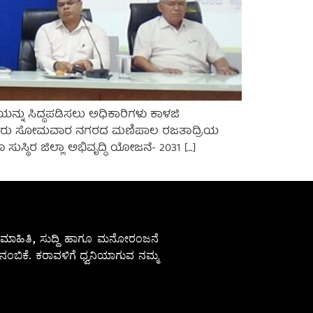
ಯನ್ನು ಸಿದ್ಧಪಡಿಸಲು ಅಧಿಕಾರಿಗಳು ಕಾಳಜಿ
ದರು. ಅವರು ಸೋಮವಾರ ನಗರದ ಮಣಿಪಾಲ ರಜತಾದ್ರಿಯ
್ಥಿರ ಜಿಲ್ಲಾ ಅಭಿವೃದ್ಧಿ ಯೋಜನೆ- 2031 […]
ೇಷ ಮಾಹಿತಿ, ಸುದ್ದಿ ಹಾಗೂ ಮನೋರಂಜನೆ
ಂಬಿಕೆ. ಕರಾವಳಿಗೆ ಧ್ವನಿಯಾಗುವ ನಮ್ಮ