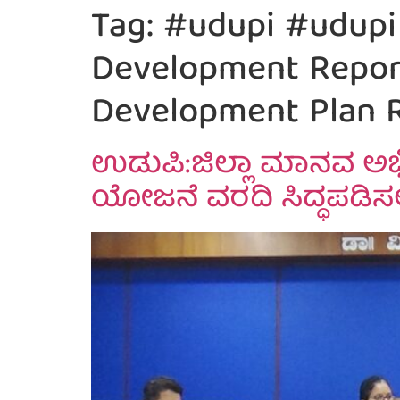
Tag:
#udupi #udupi 
Development Report
Development Plan 
ಉಡುಪಿ:ಜಿಲ್ಲಾ ಮಾನವ ಅಭಿವೃ
ಯೋಜನೆ ವರದಿ ಸಿದ್ಧಪಡಿಸಲು 