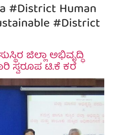
ta #District Human
tainable #District
ಥಿರ ಜಿಲ್ಲಾ ಅಭಿವೃದ್ಧಿ
ಿ ಸ್ವರೂಪ ಟಿ.ಕೆ ಕರೆ