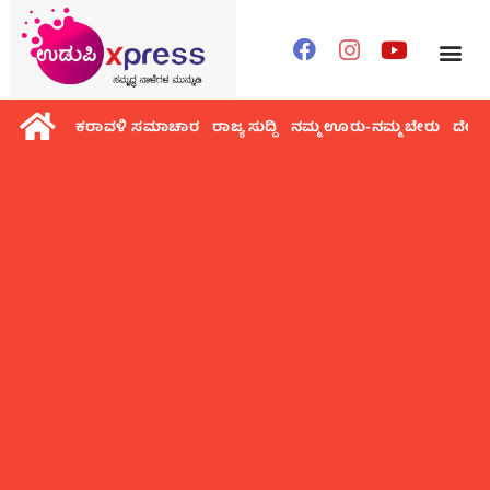
ಕರಾವಳಿ ಸಮಾಚಾರ
ರಾಜ್ಯ ಸುದ್ದಿ
ನಮ್ಮ ಊರು-ನಮ್ಮ ಬೇರು
ದೇಶ