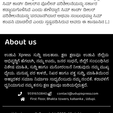
ಸಿಮ್ ಕಾರ್ಡ್ ಡೀಲರ್‌ನ ಪೊಲೀಸ್ ಪರಿಶೀಲನೆಯನ್ನು ಸರ್ಕಾರ
ಕಡ್ಡಾಯಗೊಳಿಸಿದೆ ಎಂದು ಹೇಳಿದ್ದಾರೆ. ಸಿಮ್ ಕಾರ್ಡ್ ಡೀಲರ್
ಪರಿಶೀಲನೆಯನ್ನು ‘ಪರವಾನಗಿದಾರ’ ಅಥವಾ ಸಂಬಂಧಪಟ್ಟ ಸಿಮ್
ಕಂಪನಿ ಮಾಡಲಿದೆ ಎಂದು ಸ್ಪಷ್ಟಪಡಿಸಿರುವ ಅವರು ಈ ಕಾನೂನಿನ […]
About us
ಉಡುಪಿ Xpress ಸುದ್ದಿ ಜಾಲತಾಣ. ಕ್ಷಣ ಕ್ಷಣವೂ ಉಡುಪಿ ಜಿಲ್ಲೆಯ
ಅಭಿವೃದ್ಧಿಗೆ ಹೆಗಲಾಗಿ, ನಮ್ಮ ಊರು, ಜನರ ಸಾಧನೆ, ಜಿಲ್ಲೆಗೆ ಸಂಬಂಧಿಸಿದ
ವಿಶೇಷ ಮಾಹಿತಿ, ಸುದ್ದಿ ಹಾಗೂ ಮನೋರಂಜನೆ ನೀಡುವುದು ನಮ್ಮ ಮುಖ್ಯ
ಧ್ಯೇಯ. ಮನುಷ್ಯ ಪರ ಕಾಳಜಿ, ನಿಖರ ಹಾಗೂ ಪಕ್ವ ಸುದ್ದಿ, ಮಾಹಿತಿಯಿಂದ
ಆಹ್ಲಾದಕರ ಸಮಾಜ ನಿರ್ಮಾಣ ಸಾಧ್ಯವೆಂಬುದು ನಮ್ಮ ನಂಬಿಕೆ. ಕರಾವಳಿಗೆ
ಧ್ವನಿಯಾಗುವ ನಮ್ಮ ಕನಸು ಕ್ಷಣ ಕ್ಷಣವೂ ಜಾರಿಯಲ್ಲಿರುತ್ತದೆ.
9591650840
contact@udupixpress.com
First floor, Bhakta towers, kalsanka , Udupi.