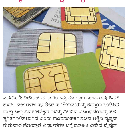
ನವದೆಹಲಿ: ಡಿಜಿಟಲ್ ವಂಚನೆಯನ್ನು ತಡೆಗಟ್ಟಲು ಸರ್ಕಾರವು ಸಿಮ್
ಕಾರ್ಡ್ ಡೀಲರ್‌ಗಳ ಪೊಲೀಸ್ ಪರಿಶೀಲನೆಯನ್ನು ಕಡ್ಡಾಯಗೊಳಿಸಿದೆ
ಮತ್ತು ಬಲ್ಕ್ ಸಿಮ್ ‘ಕನೆಕ್ಷನ್’ಗಳನ್ನು ನೀಡುವ ನಿಬಂಧನೆಯನ್ನು ಸಹ
ಸ್ಥಗಿತಗೊಳಿಸಲಾಗಿದೆ ಎಂದು ದೂರಸಂಪರ್ಕ ಸಚಿವ ಅಶ್ವಿನಿ ವೈಷ್ಣವ್
ಗುರುವಾರ ಹೇಳಿದ್ದಾರೆ. ನಿರ್ಧಾರಗಳ ಬಗ್ಗೆ ಮಾಹಿತಿ ನೀಡಿದ ವೈಷ್ಣವ್,