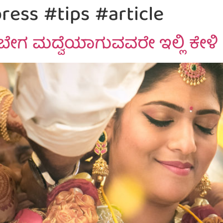
ress #tips #article
 ಬೇಗ ಮದ್ವೆಯಾಗುವವರೇ ಇಲ್ಲಿ ಕೇಳಿ 