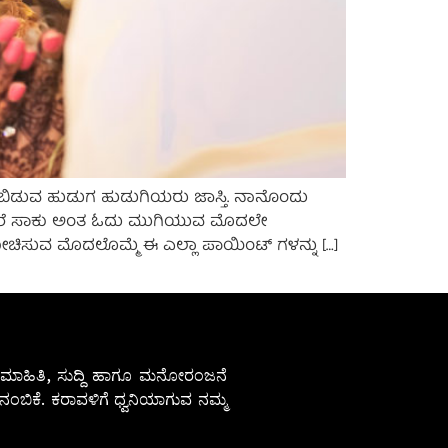
ಾಗಿಬಿಡುವ ಹುಡುಗ ಹುಡುಗಿಯರು ಜಾಸ್ತಿ. ನಾನೊಂದು
ೊಂಡರೆ ಸಾಕು ಅಂತ ಓದು ಮುಗಿಯುವ ಮೊದಲೇ
ೋಚಿಸುವ ಮೊದಲೊಮ್ಮೆ ಈ ಎಲ್ಲಾ ಪಾಯಿಂಟ್ ಗಳನ್ನು […]
ೇಷ ಮಾಹಿತಿ, ಸುದ್ದಿ ಹಾಗೂ ಮನೋರಂಜನೆ
ಂಬಿಕೆ. ಕರಾವಳಿಗೆ ಧ್ವನಿಯಾಗುವ ನಮ್ಮ