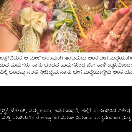
್ ಸೆಟಲ್ಲಾಗಿಬಿಡುತ್ತೆ. ಆ ಮೇಲೆ ಆರಾಮಾಗಿ ಇರಬಹುದು ಅಂತ ಬೇಗ ಮದ್ವೆಯ
 ಪಡುವ ಹುಡುಗರು, ತಾನು ಚಂದದ ಹುಡುಗನಿಂದ ಬೇಗ ತಾಳಿ ಕಟ್ಟಿಸಿಕ
ಲಿ ಒಂದಷ್ಟು ಸಲಹೆ ನೀಡಿದ್ದೇವೆ. ನಾನು ಬೇಗ ಮದ್ವೆಯಾಗ್ಬೇಕು ಅಂತ ಯ
ೃದ್ಧಿಗೆ ಹೆಗಲಾಗಿ, ನಮ್ಮ ಊರು, ಜನರ ಸಾಧನೆ, ಜಿಲ್ಲೆಗೆ ಸಂಬಂಧಿಸಿದ ವಿಶ
 ಸುದ್ದಿ, ಮಾಹಿತಿಯಿಂದ ಆಹ್ಲಾದಕರ ಸಮಾಜ ನಿರ್ಮಾಣ ಸಾಧ್ಯವೆಂಬುದು ನಮ್ಮ ನ