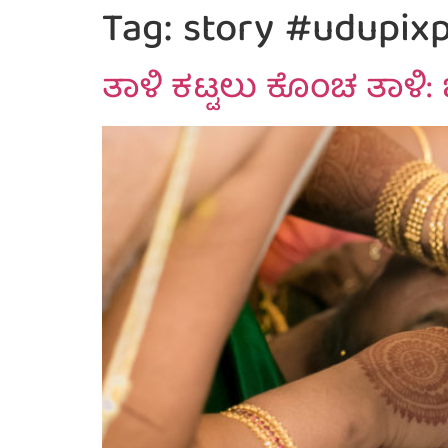
Tag:
story #udupixp
ತಾಳಿ ಕಟ್ಟಲು ಕೊಂಚ ತಾಳಿ: