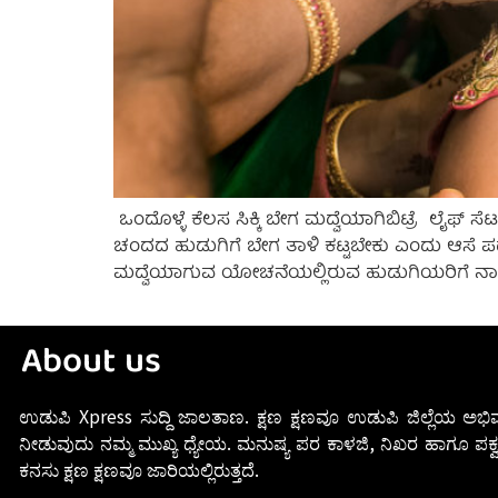
ಒಂದೊಳ್ಳೆ ಕೆಲಸ ಸಿಕ್ಕಿ ಬೇಗ ಮದ್ವೆಯಾಗಿಬಿಟ್ರೆ ಲೈಫ
ಚಂದದ ಹುಡುಗಿಗೆ ಬೇಗ ತಾಳಿ ಕಟ್ಟಬೇಕು ಎಂದು ಆಸೆ
ಮದ್ವೆಯಾಗುವ ಯೋಚನೆಯಲ್ಲಿರುವ ಹುಡುಗಿಯರಿಗೆ ನಾವಿಲ್
About us
ಉಡುಪಿ Xpress ಸುದ್ದಿ ಜಾಲತಾಣ. ಕ್ಷಣ ಕ್ಷಣವೂ ಉಡುಪಿ ಜಿಲ್ಲೆಯ ಅಭಿವ
ನೀಡುವುದು ನಮ್ಮ ಮುಖ್ಯ ಧ್ಯೇಯ. ಮನುಷ್ಯ ಪರ ಕಾಳಜಿ, ನಿಖರ ಹಾಗೂ ಪಕ್ವ
ಕನಸು ಕ್ಷಣ ಕ್ಷಣವೂ ಜಾರಿಯಲ್ಲಿರುತ್ತದೆ.