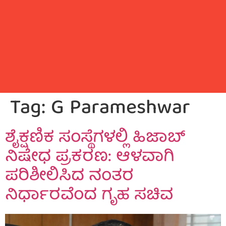
Tag:
G Parameshwar
ಶೈಕ್ಷಣಿಕ ಸಂಸ್ಥೆಗಳಲ್ಲಿ ಹಿಜಾಬ್
ನಿಷೇಧ ಪ್ರಕರಣ: ಆಳವಾಗಿ
ಪರಿಶೀಲಿಸಿದ ನಂತರ
ನಿರ್ಧಾರವೆಂದ ಗೃಹ ಸಚಿವ