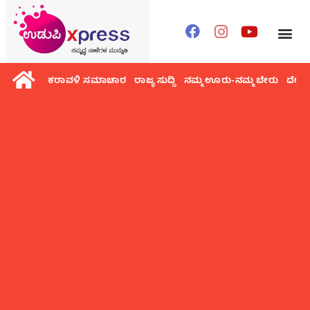
ಕರಾವಳಿ ಸಮಾಚಾರ
ರಾಜ್ಯ ಸುದ್ದಿ
ನಮ್ಮ ಊರು-ನಮ್ಮ ಬೇರು
ದೇಶ