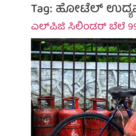
Tag:
ಹೋಟೆಲ್ ಉದ್
ಎಲ್​ಪಿಜಿ ಸಿಲಿಂಡರ್ ಬೆಲೆ 