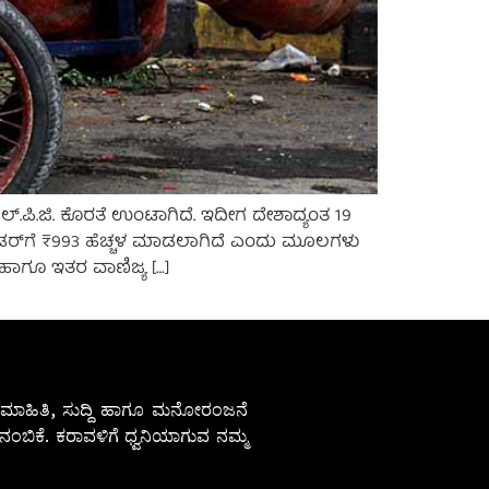
ಲ್.ಪಿ.ಜಿ. ಕೊರತೆ ಉಂಟಾಗಿದೆ. ಇದೀಗ ದೇಶಾದ್ಯಂತ 19
ಿಲಿಂಡರ್‌ಗೆ ₹993 ಹೆಚ್ಚಳ ಮಾಡಲಾಗಿದೆ ಎಂದು ಮೂಲಗಳು
್ ಹಾಗೂ ಇತರ ವಾಣಿಜ್ಯ […]
ೇಷ ಮಾಹಿತಿ, ಸುದ್ದಿ ಹಾಗೂ ಮನೋರಂಜನೆ
ಂಬಿಕೆ. ಕರಾವಳಿಗೆ ಧ್ವನಿಯಾಗುವ ನಮ್ಮ