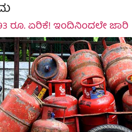
ಯಮ
993 ರೂ. ಏರಿಕೆ! ಇಂದಿನಿಂದಲೇ ಜಾರಿ