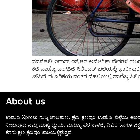
ನವದೆಹಲಿ: ಇರಾನ್, ಇಸ್ರೇಲ್, ಅಮೇರಿಕಾ ದೇಶಗಳ ಯುದ್ಧ 
ಕೆಜಿ ವಾಣಿಜ್ಯ ಎಲ್‌ಪಿಜಿ ಸಿಲಿಂಡರ್ ಬೆಲೆಯಲ್ಲಿ ಭಾರೀ
ತಿಳಿಸಿವೆ. ಈ ಏರಿಕೆಯ ನಂತರ ದೆಹಲಿಯಲ್ಲಿ ವಾಣಿಜ್ಯ ಸಿಲಿಂ
About us
ಉಡುಪಿ Xpress ಸುದ್ದಿ ಜಾಲತಾಣ. ಕ್ಷಣ ಕ್ಷಣವೂ ಉಡುಪಿ ಜಿಲ್ಲೆಯ ಅಭಿವ
ನೀಡುವುದು ನಮ್ಮ ಮುಖ್ಯ ಧ್ಯೇಯ. ಮನುಷ್ಯ ಪರ ಕಾಳಜಿ, ನಿಖರ ಹಾಗೂ ಪಕ್ವ
ಕನಸು ಕ್ಷಣ ಕ್ಷಣವೂ ಜಾರಿಯಲ್ಲಿರುತ್ತದೆ.