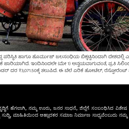
ಪರಿಸ್ಥಿತಿ ಹಾಗೂ ಹೊರ್ಮುಜ್ ಜಲಸಂಧಿಯ ಬಿಕ್ಕಟ್ಟಿನಿಂದಾಗಿ ದೇಶದಲ್ಲಿ ಎ
 ಏರಿಕೆ ಜಾರಿಯಾಗಿದೆ. ಇಂದಿನಿಂದಲೇ (ಮೇ 1) ಅನ್ವಯವಾಗುವಂತೆ, ಪ್ರತಿ ಸ
ಡರ್ ದರ ₹3,071.50ಕ್ಕೆ ತಲುಪಿದೆ. ಈ ಬೆಲೆ ಏರಿಕೆ ಹೋಟೆಲ್‌, ರೆಸ್ಟೋರೆಂಟ
ೃದ್ಧಿಗೆ ಹೆಗಲಾಗಿ, ನಮ್ಮ ಊರು, ಜನರ ಸಾಧನೆ, ಜಿಲ್ಲೆಗೆ ಸಂಬಂಧಿಸಿದ ವಿಶ
 ಸುದ್ದಿ, ಮಾಹಿತಿಯಿಂದ ಆಹ್ಲಾದಕರ ಸಮಾಜ ನಿರ್ಮಾಣ ಸಾಧ್ಯವೆಂಬುದು ನಮ್ಮ ನ